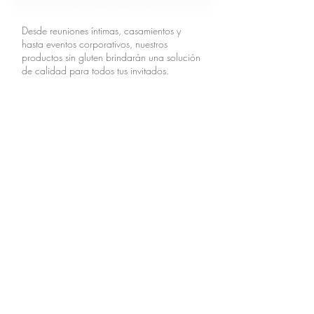
Desde reuniones íntimas, casamientos y
hasta eventos corporativos, nuestros
productos sin gluten brindarán una solución
de calidad para todos tus invitados.
Creemos y esperamos superar tus
expectativas e invitamos a que nos consultes
sobre nuestros variados productos de
catering para tu próximo evento. Gracias.
CONTACTO
LINKS