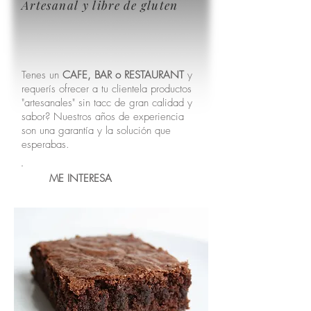
Artesanal y libre de gluten
Tenes un
CAFE, BAR o RESTAURANT
y
requerís ofrecer a tu clientela productos
"artesanales" sin tacc de gran calidad y
sabor? Nuestros años de experiencia
son una garantía y la solución que
esperabas.
ME INTERESA